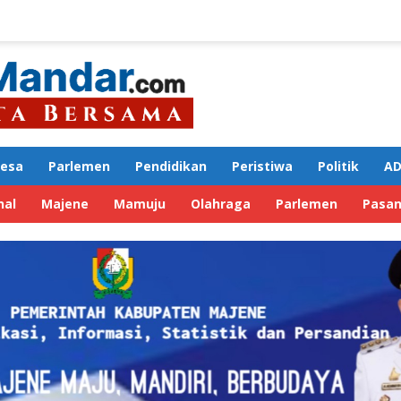
Desa
Parlemen
Pendidikan
Peristiwa
Politik
AD
nal
Majene
Mamuju
Olahraga
Parlemen
Pasa