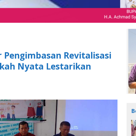
 Pengimbasan Revitalisasi
kah Nyata Lestarikan
B