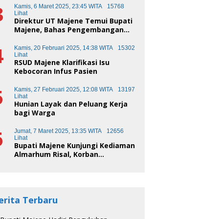
3
Kamis, 6 Maret 2025, 23:45 WITA
15768
Lihat
Direktur UT Majene Temui Bupati
Majene, Bahas Pengembangan
Kota Pendidikan
4
Kamis, 20 Februari 2025, 14:38 WITA
15302
Lihat
RSUD Majene Klarifikasi Isu
Kebocoran Infus Pasien
5
Kamis, 27 Februari 2025, 12:08 WITA
13197
Lihat
Hunian Layak dan Peluang Kerja
bagi Warga
6
Jumat, 7 Maret 2025, 13:35 WITA
12656
Lihat
Bupati Majene Kunjungi Kediaman
Almarhum Risal, Korban
Kecelakaan Truk Sampah
erita Terbaru