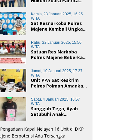
Hukum Suara Panrita
Keadilan Sulbar
Dampingi Korban
Kamis, 23 Januari 2025, 16:25
Dugaan Pencemaran
WITA
Nama Baik dan
Sat Resnarkoba Polres
penggelapan di Polres
Majene Kembali Ungkap
Polman
Kasus Penyalahgunaan
Narkoba Jenis Sabu, Dua
Rabu, 22 Januari 2025, 15:50
Pelaku Diamankan
WITA
Satuan Res Narkoba
Polres Majene Beberkan
Keberhasilan Ungkap
Kasus Penyalahgunaan
Jumat, 10 Januari 2025, 17:37
Narkotika di Awal Tahun
WITA
2025
Unit PPA Sat Reskrim
Polres Polman Amankan
Pelaku Dugaan
Pencabulan Anak di
Sabtu, 4 Januari 2025, 16:57
Bawah Umur
WITA
Sungguh Tega, Ayah
Setubuhi Anak
Kandungnya di Polman,
Begini Kronologis