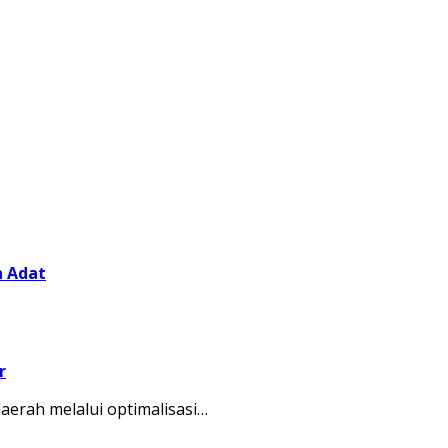
n Adat
r
erah melalui optimalisasi…