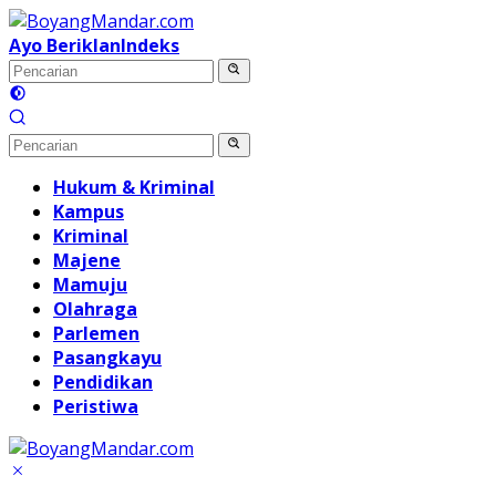
Langsung
ke
Ayo Beriklan
Indeks
konten
Hukum & Kriminal
Kampus
Kriminal
Majene
Mamuju
Olahraga
Parlemen
Pasangkayu
Pendidikan
Peristiwa