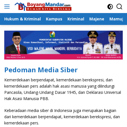
Langsung
ke
konten
Hukum & Kriminal
Kampus
Kriminal
Majene
Mamuju
Pedoman Media Siber
Kemerdekaan berpendapat, kemerdekaan berekspresi, dan
kemerdekaan pers adalah hak asasi manusia yang dilindungi
Pancasila, Undang-Undang Dasar 1945, dan Deklarasi Universal
Hak Asasi Manusia PBB.
Keberadaan media siber di Indonesia juga merupakan bagian
dari kemerdekaan berpendapat, kemerdekaan berekspresi, dan
kemerdekaan pers.