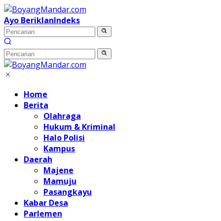
Langsung
ke
Ayo Beriklan
Indeks
konten
Home
Berita
Olahraga
Hukum & Kriminal
Halo Polisi
Kampus
Daerah
Majene
Mamuju
Pasangkayu
Kabar Desa
Parlemen