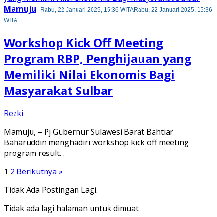
Mamuju
Rabu, 22 Januari 2025, 15:36 WITA
Rabu, 22 Januari 2025, 15:36
WITA
Workshop Kick Off Meeting
Program RBP, Penghijauan yang
Memiliki Nilai Ekonomis Bagi
Masyarakat Sulbar
Rezki
Mamuju, – Pj Gubernur Sulawesi Barat Bahtiar
Baharuddin menghadiri workshop kick off meeting
program result…
Paginasi
1
2
Berikutnya »
pos
Tidak Ada Postingan Lagi.
Tidak ada lagi halaman untuk dimuat.