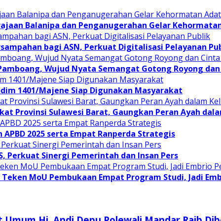
rajaan Balanipa dan Penganugerahan Gelar Kehormata
sampahan bagi ASN, Perkuat Digitalisasi Pelayanan Pub
 Pamboang, Wujud Nyata Semangat Gotong Royong dan 
odim 1401/Majene Siap Digunakan Masyarakat
at Provinsi Sulawesi Barat, Gaungkan Peran Ayah dal
APBD 2025 serta Empat Ranperda Strategis
JS, Perkuat Sinergi Pemerintah dan Insan Pers
Teken MoU Pembukaan Empat Program Studi, Jadi Embri
t Umum Hj. Andi Depu Polewali Mandar Raib Dib