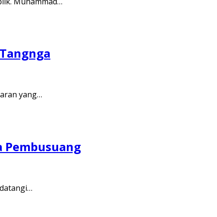
ublik. Muhammad…
a-Tangnga
karan yang…
sa Pembusuang
ndatangi…