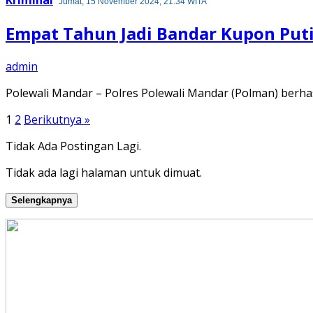
Kriminal
Jumat, 15 November 2024, 21:34 WITA
Empat Tahun Jadi Bandar Kupon Putih
admin
Polewali Mandar – Polres Polewali Mandar (Polman) ber
Paginasi
1
2
Berikutnya »
pos
Tidak Ada Postingan Lagi.
Tidak ada lagi halaman untuk dimuat.
Selengkapnya