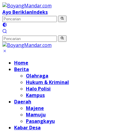
Langsung
ke
Ayo Beriklan
Indeks
konten
Home
Berita
Olahraga
Hukum & Kriminal
Halo Polisi
Kampus
Daerah
Majene
Mamuju
Pasangkayu
Kabar Desa