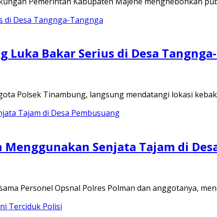
lingkungan Pemerintah Kabupaten Majene menghebohkan p
ng Luka Bakar Serius di Desa Tangng
gota Polsek Tinambung, langsung mendatangi lokasi keba
n Menggunakan Senjata Tajam di De
rsama Personel Opsnal Polres Polman dan anggotanya, me