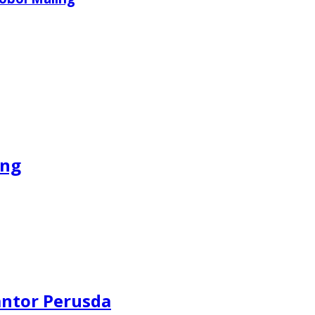
ang
antor Perusda