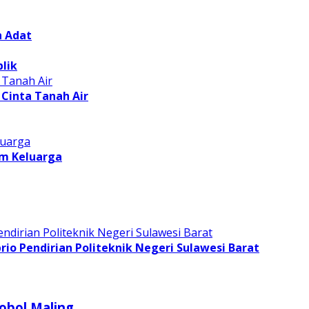
n Adat
lik
Cinta Tanah Air
am Keluarga
o Pendirian Politeknik Negeri Sulawesi Barat
obol Maling