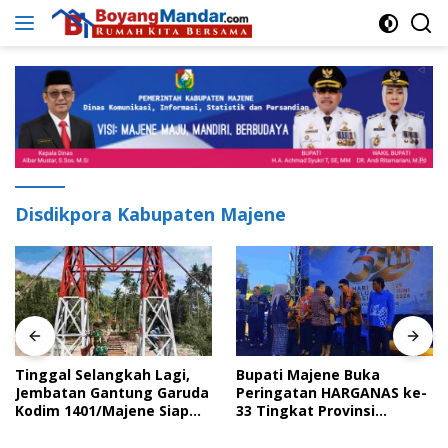
Langsung
ke
konten
Disdikpora Kabupaten Majene
Tinggal Selangkah Lagi,
Bupati Majene Buka
Jembatan Gantung Garuda
Peringatan HARGANAS ke-
Kodim 1401/Majene Siap
33 Tingkat Provinsi
Digunakan Masyarakat
Sulawesi Barat, Gaungkan
Peran Ayah dalam