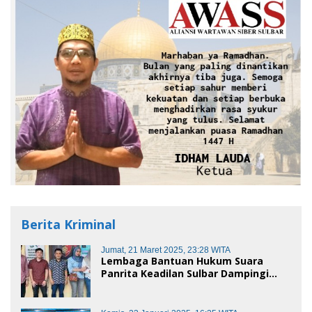
Berita Kriminal
Jumat, 21 Maret 2025, 23:28 WITA
Lembaga Bantuan Hukum Suara
Panrita Keadilan Sulbar Dampingi
Korban Dugaan Pencemaran Nama
Baik dan penggelapan di Polres
Polman