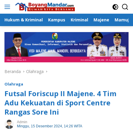
Langsung
ke
konten
Hukum & Kriminal
Kampus
Kriminal
Majene
Mamuju
Beranda
Olahraga
Olahraga
Futsal Foriscup II Majene. 4 Tim
Adu Kekuatan di Sport Centre
Rangas Sore Ini
Admin
Minggu, 15 Desember 2024, 14:26 WITA