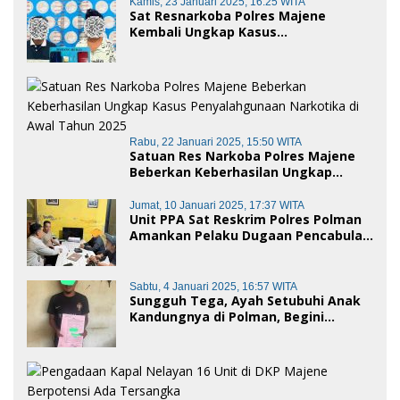
Kamis, 23 Januari 2025, 16:25 WITA
Sat Resnarkoba Polres Majene
Kembali Ungkap Kasus
Penyalahgunaan Narkoba Jenis Sabu,
Dua Pelaku Diamankan
Rabu, 22 Januari 2025, 15:50 WITA
Satuan Res Narkoba Polres Majene
Beberkan Keberhasilan Ungkap
Kasus Penyalahgunaan Narkotika di
Awal Tahun 2025
Jumat, 10 Januari 2025, 17:37 WITA
Unit PPA Sat Reskrim Polres Polman
Amankan Pelaku Dugaan Pencabulan
Anak di Bawah Umur
Sabtu, 4 Januari 2025, 16:57 WITA
Sungguh Tega, Ayah Setubuhi Anak
Kandungnya di Polman, Begini
Kronologis