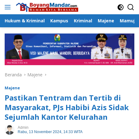
Langsung
ke
konten
Hukum & Kriminal
Kampus
Kriminal
Majene
Mamuju
Beranda
Majene
Majene
Pastikan Tentram dan Tertib di
Masyarakat, PJs Habibi Azis Sidak
Sejumlah Kantor Kelurahan
Admin
Rabu, 13 November 2024, 14:33 WITA