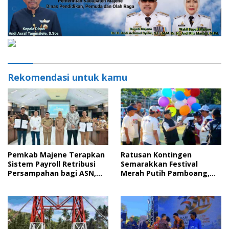
Rekomendasi untuk kamu
Pemkab Majene Terapkan
Ratusan Kontingen
Sistem Payroll Retribusi
Semarakkan Festival
Persampahan bagi ASN,
Merah Putih Pamboang,
Perkuat Digitalisasi
Wujud Nyata Semangat
Pelayanan Publik
Gotong Royong dan Cinta
Tanah Air