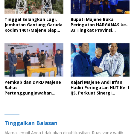
Tinggal Selangkah Lagi,
Bupati Majene Buka
Jembatan Gantung Garuda
Peringatan HARGANAS ke-
Kodim 1401/Majene Siap
33 Tingkat Provinsi
Digunakan Masyarakat
Sulawesi Barat, Gaungkan
Peran Ayah dalam
Keluarga
Pemkab dan DPRD Majene
Kajari Majene Andi Irfan
Bahas
Hadiri Peringatan HUT Ke-1
Pertanggungjawaban
IJS, Perkuat Sinergi
APBD 2025 serta Empat
Pemerintah dan Insan Pers
Ranperda Strategis
Tinggalkan Balasan
Alamat email Anda tidak akan dipublikasikan.
Ruas yang wajib