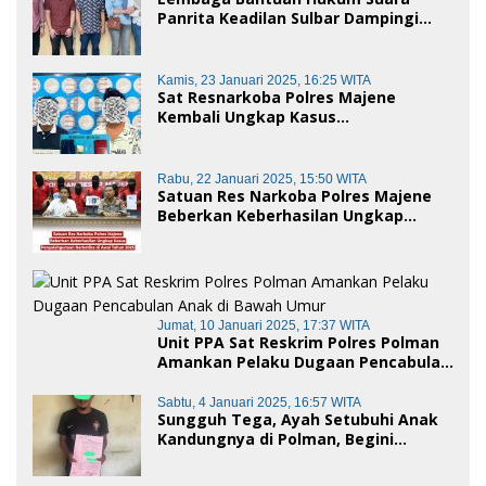
Panrita Keadilan Sulbar Dampingi
Korban Dugaan Pencemaran Nama
Baik dan penggelapan di Polres
Polman
Kamis, 23 Januari 2025, 16:25 WITA
Sat Resnarkoba Polres Majene
Kembali Ungkap Kasus
Penyalahgunaan Narkoba Jenis Sabu,
Dua Pelaku Diamankan
Rabu, 22 Januari 2025, 15:50 WITA
Satuan Res Narkoba Polres Majene
Beberkan Keberhasilan Ungkap
Kasus Penyalahgunaan Narkotika di
Awal Tahun 2025
Jumat, 10 Januari 2025, 17:37 WITA
Unit PPA Sat Reskrim Polres Polman
Amankan Pelaku Dugaan Pencabulan
Anak di Bawah Umur
Sabtu, 4 Januari 2025, 16:57 WITA
Sungguh Tega, Ayah Setubuhi Anak
Kandungnya di Polman, Begini
Kronologis