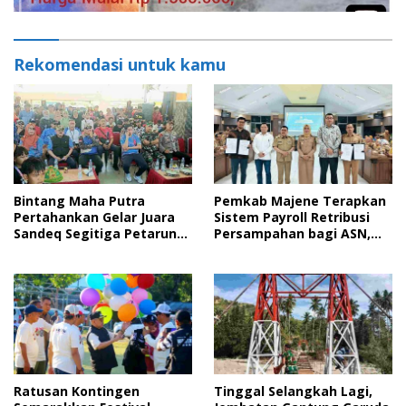
Rekomendasi untuk kamu
Bintang Maha Putra
Pemkab Majene Terapkan
Pertahankan Gelar Juara
Sistem Payroll Retribusi
Sandeq Segitiga Petarung
Persampahan bagi ASN,
Sejati 2026
Perkuat Digitalisasi
Pelayanan Publik
Ratusan Kontingen
Tinggal Selangkah Lagi,