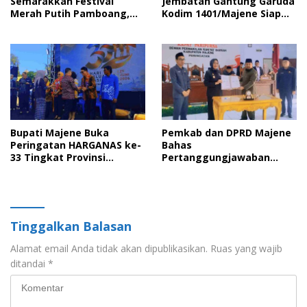
Semarakkan Festival
Jembatan Gantung Garuda
Merah Putih Pamboang,
Kodim 1401/Majene Siap
Wujud Nyata Semangat
Digunakan Masyarakat
Gotong Royong dan Cinta
Tanah Air
Bupati Majene Buka
Pemkab dan DPRD Majene
Peringatan HARGANAS ke-
Bahas
33 Tingkat Provinsi
Pertanggungjawaban
Sulawesi Barat, Gaungkan
APBD 2025 serta Empat
Peran Ayah dalam
Ranperda Strategis
Keluarga
Tinggalkan Balasan
Alamat email Anda tidak akan dipublikasikan.
Ruas yang wajib
ditandai
*