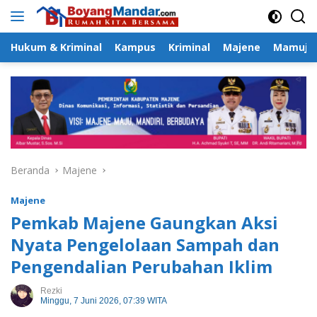
Langsung
ke
konten
Hukum & Kriminal
Kampus
Kriminal
Majene
Mamuju
Beranda
Majene
Majene
Pemkab Majene Gaungkan Aksi
Nyata Pengelolaan Sampah dan
Pengendalian Perubahan Iklim
Rezki
Minggu, 7 Juni 2026, 07:39 WITA