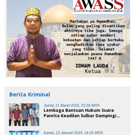
Berita Kriminal
Jumat, 21 Maret 2025, 23:28 WITA
Lembaga Bantuan Hukum Suara
Panrita Keadilan Sulbar Dampingi
Korban Dugaan Pencemaran Nama
Baik dan penggelapan di Polres
Polman
Kamis, 23 Januari 2025, 16:25 WITA