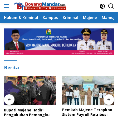
Langsung
ke
konten
Hukum & Kriminal
Kampus
Kriminal
Majene
Mamuju
Berita
Pemkab Majene Terapkan
Bupati Majene Hadiri
Sistem Payroll Retribusi
Pengukuhan Pemangku