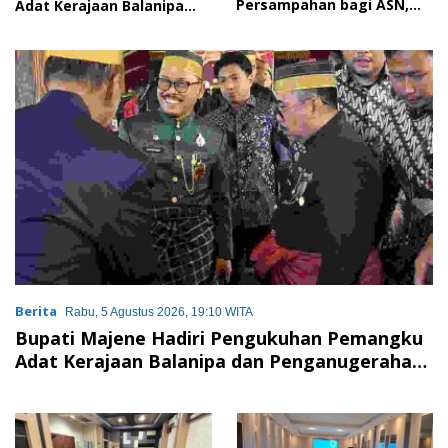
Persampahan bagi ASN,
Adat Kerajaan Balanipa
Perkuat Digitalisasi
dan Penganugerahan
Pelayanan Publik
Gelar Kehormatan Adat
Berita
Rabu, 5 Agustus 2026, 19:10 WITA
Bupati Majene Hadiri Pengukuhan Pemangku
Adat Kerajaan Balanipa dan Penganugerahan
Gelar Kehormatan Adat