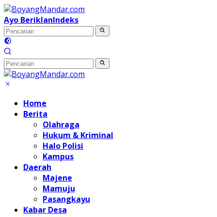
Langsung
ke
Ayo Beriklan
Indeks
konten
Home
Berita
Olahraga
Hukum & Kriminal
Halo Polisi
Kampus
Daerah
Majene
Mamuju
Pasangkayu
Kabar Desa