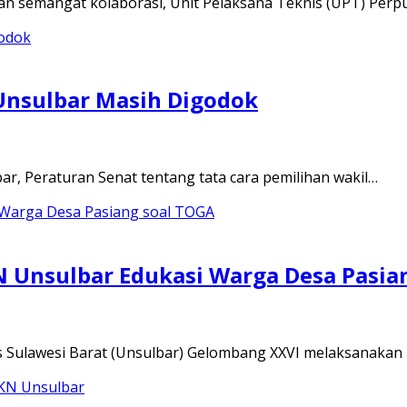
an semangat kolaborasi, Unit Pelaksana Teknis (UPT) Per
Unsulbar Masih Digodok
r, Peraturan Senat tentang tata cara pemilihan wakil…
 Unsulbar Edukasi Warga Desa Pasia
s Sulawesi Barat (Unsulbar) Gelombang XXVI melaksanakan 