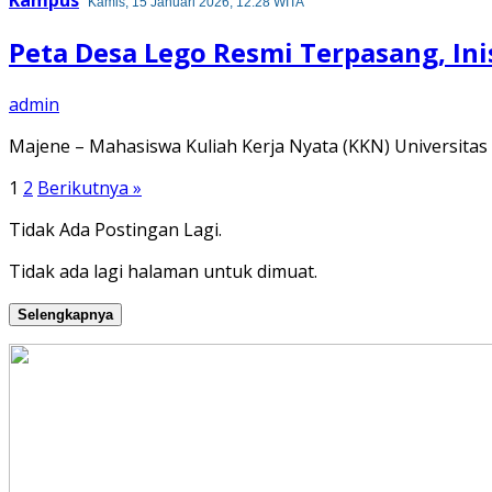
Kampus
Kamis, 15 Januari 2026, 12:28 WITA
Peta Desa Lego Resmi Terpasang, In
admin
Majene – Mahasiswa Kuliah Kerja Nyata (KKN) Universita
Paginasi
1
2
Berikutnya »
pos
Tidak Ada Postingan Lagi.
Tidak ada lagi halaman untuk dimuat.
Selengkapnya