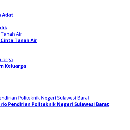
n Adat
lik
Cinta Tanah Air
am Keluarga
o Pendirian Politeknik Negeri Sulawesi Barat