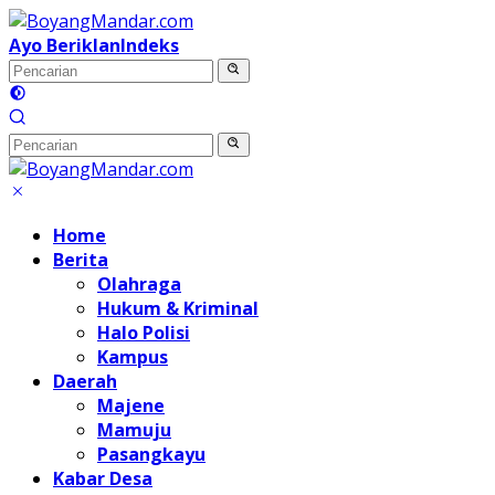
Langsung
ke
Ayo Beriklan
Indeks
konten
Home
Berita
Olahraga
Hukum & Kriminal
Halo Polisi
Kampus
Daerah
Majene
Mamuju
Pasangkayu
Kabar Desa