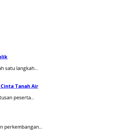
lik
ah satu langkah…
Cinta Tanah Air
tusan peserta…
kkan perkembangan…