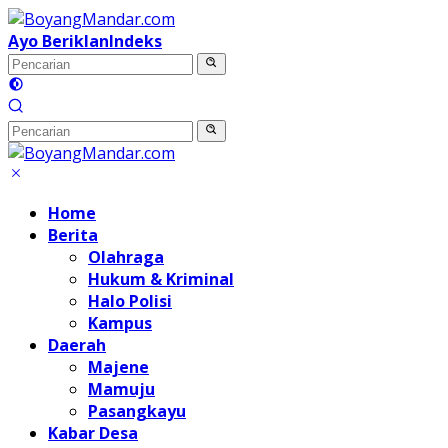
Langsung
ke
Ayo Beriklan
Indeks
konten
Home
Berita
Olahraga
Hukum & Kriminal
Halo Polisi
Kampus
Daerah
Majene
Mamuju
Pasangkayu
Kabar Desa