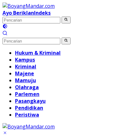
Langsung
ke
Ayo Beriklan
Indeks
konten
Hukum & Kriminal
Kampus
Kriminal
Majene
Mamuju
Olahraga
Parlemen
Pasangkayu
Pendidikan
Peristiwa