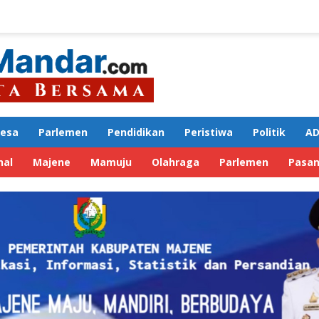
Desa
Parlemen
Pendidikan
Peristiwa
Politik
AD
nal
Majene
Mamuju
Olahraga
Parlemen
Pasa