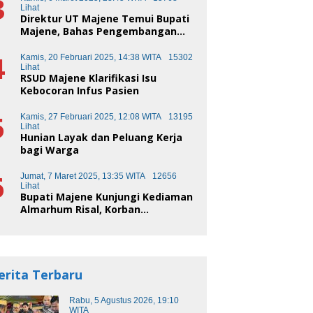
3
Lihat
Direktur UT Majene Temui Bupati
Majene, Bahas Pengembangan
Kota Pendidikan
4
Kamis, 20 Februari 2025, 14:38 WITA
15302
Lihat
RSUD Majene Klarifikasi Isu
Kebocoran Infus Pasien
5
Kamis, 27 Februari 2025, 12:08 WITA
13195
Lihat
Hunian Layak dan Peluang Kerja
bagi Warga
6
Jumat, 7 Maret 2025, 13:35 WITA
12656
Lihat
Bupati Majene Kunjungi Kediaman
Almarhum Risal, Korban
Kecelakaan Truk Sampah
erita Terbaru
Rabu, 5 Agustus 2026, 19:10
WITA