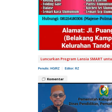
Luncurkan Program Lansia SMART untu
Penulis: HG/RZ
Editor: RZ
Komentar