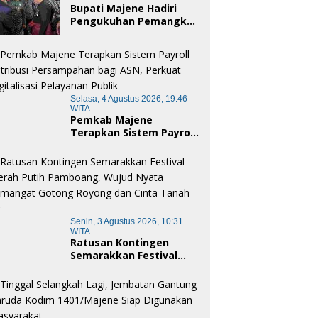
Bupati Majene Hadiri
Pengukuhan Pemangku
Adat Kerajaan Balanipa
dan Penganugerahan
Gelar Kehormatan Adat
Selasa, 4 Agustus 2026, 19:46
WITA
Pemkab Majene
Terapkan Sistem Payroll
Retribusi Persampahan
bagi ASN, Perkuat
Digitalisasi Pelayanan
Publik
Senin, 3 Agustus 2026, 10:31
WITA
Ratusan Kontingen
Semarakkan Festival
Merah Putih Pamboang,
Wujud Nyata Semangat
Gotong Royong dan
Cinta Tanah Air