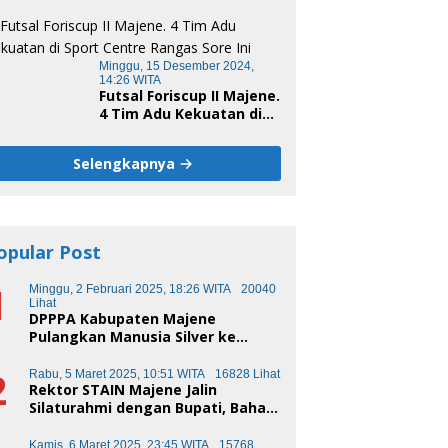
Unsulbar Cup 2024
Minggu, 15 Desember 2024,
14:26 WITA
Futsal Foriscup II Majene.
4 Tim Adu Kekuatan di
Sport Centre Rangas
Sore Ini
Selengkapnya
opular Post
1
Minggu, 2 Februari 2025, 18:26 WITA
20040
Lihat
DPPPA Kabupaten Majene
Pulangkan Manusia Silver ke
Makassar
2
Rabu, 5 Maret 2025, 10:51 WITA
16828 Lihat
Rektor STAIN Majene Jalin
Silaturahmi dengan Bupati, Bahas
Transformasi Pendidikan
Kamis, 6 Maret 2025, 23:45 WITA
15768