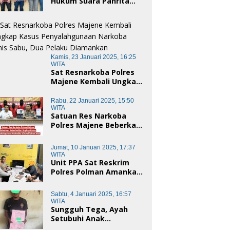
Hukum Suara Panrita
Keadilan Sulbar
Dampingi Korban
Dugaan Pencemaran
Nama Baik dan
penggelapan di Polres
Polman
Kamis, 23 Januari 2025, 16:25
WITA
Sat Resnarkoba Polres
Majene Kembali Ungkap
Kasus Penyalahgunaan
Narkoba Jenis Sabu, Dua
Rabu, 22 Januari 2025, 15:50
Pelaku Diamankan
WITA
Satuan Res Narkoba
Polres Majene Beberkan
Keberhasilan Ungkap
Kasus Penyalahgunaan
Jumat, 10 Januari 2025, 17:37
Narkotika di Awal Tahun
WITA
2025
Unit PPA Sat Reskrim
Polres Polman Amankan
Pelaku Dugaan
Pencabulan Anak di
Sabtu, 4 Januari 2025, 16:57
Bawah Umur
WITA
Sungguh Tega, Ayah
Setubuhi Anak
Kandungnya di Polman,