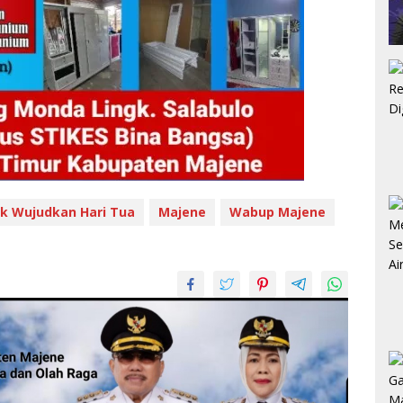
k Wujudkan Hari Tua
Majene
Wabup Majene