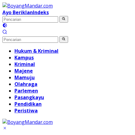
Langsung
ke
Ayo Beriklan
Indeks
konten
Hukum & Kriminal
Kampus
Kriminal
Majene
Mamuju
Olahraga
Parlemen
Pasangkayu
Pendidikan
Peristiwa