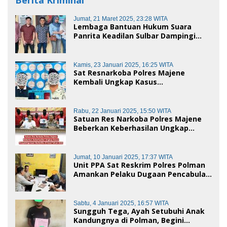
Jumat, 21 Maret 2025, 23:28 WITA
Lembaga Bantuan Hukum Suara
Panrita Keadilan Sulbar Dampingi
Korban Dugaan Pencemaran Nama
Baik dan penggelapan di Polres
Polman
Kamis, 23 Januari 2025, 16:25 WITA
Sat Resnarkoba Polres Majene
Kembali Ungkap Kasus
Penyalahgunaan Narkoba Jenis Sabu,
Dua Pelaku Diamankan
Rabu, 22 Januari 2025, 15:50 WITA
Satuan Res Narkoba Polres Majene
Beberkan Keberhasilan Ungkap
Kasus Penyalahgunaan Narkotika di
Awal Tahun 2025
Jumat, 10 Januari 2025, 17:37 WITA
Unit PPA Sat Reskrim Polres Polman
Amankan Pelaku Dugaan Pencabulan
Anak di Bawah Umur
Sabtu, 4 Januari 2025, 16:57 WITA
Sungguh Tega, Ayah Setubuhi Anak
Kandungnya di Polman, Begini