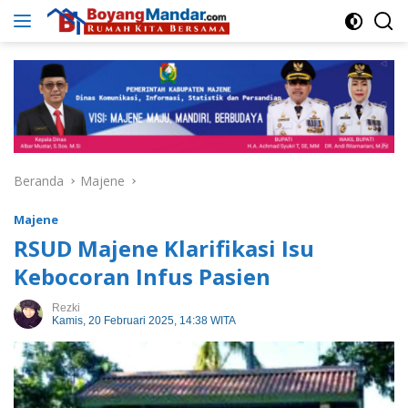
Langsung
ke
konten
Beranda
Majene
Majene
RSUD Majene Klarifikasi Isu
Kebocoran Infus Pasien
Rezki
Kamis, 20 Februari 2025, 14:38 WITA