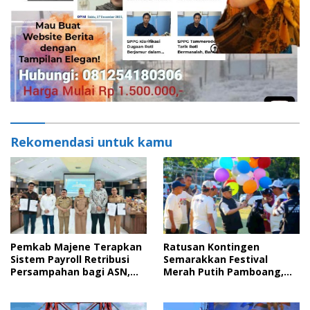
Rekomendasi untuk kamu
Pemkab Majene Terapkan
Ratusan Kontingen
Sistem Payroll Retribusi
Semarakkan Festival
Persampahan bagi ASN,
Merah Putih Pamboang,
Perkuat Digitalisasi
Wujud Nyata Semangat
Pelayanan Publik
Gotong Royong dan Cinta
Tanah Air