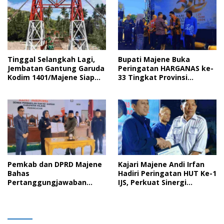
Tinggal Selangkah Lagi,
Bupati Majene Buka
Jembatan Gantung Garuda
Peringatan HARGANAS ke-
Kodim 1401/Majene Siap
33 Tingkat Provinsi
Digunakan Masyarakat
Sulawesi Barat, Gaungkan
Peran Ayah dalam
Keluarga
Pemkab dan DPRD Majene
Kajari Majene Andi Irfan
Bahas
Hadiri Peringatan HUT Ke-1
Pertanggungjawaban
IJS, Perkuat Sinergi
APBD 2025 serta Empat
Pemerintah dan Insan Pers
Ranperda Strategis