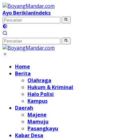
Langsung
ke
Ayo Beriklan
Indeks
konten
Home
Berita
Olahraga
Hukum & Kriminal
Halo Polisi
Kampus
Daerah
Majene
Mamuju
Pasangkayu
Kabar Desa