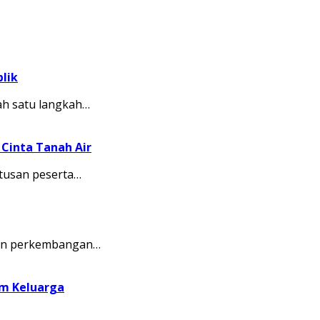
lik
ah satu langkah…
Cinta Tanah Air
tusan peserta…
kkan perkembangan…
am Keluarga