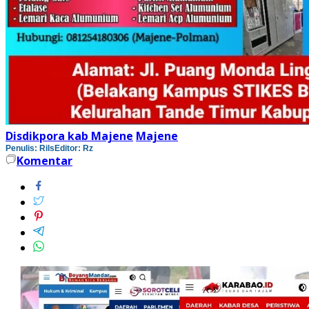
Disdikpora kab Majene
Majene
Penulis: Rils
Editor: Rz
Komentar