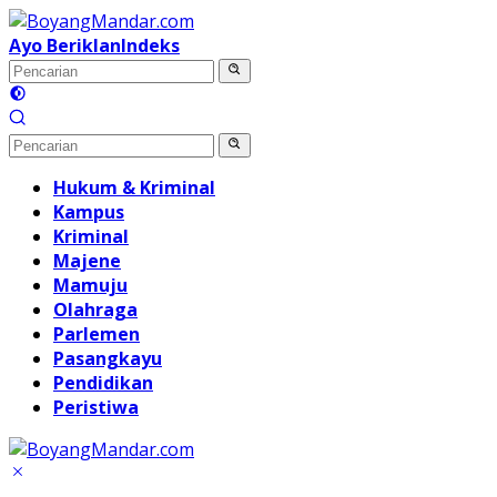
Langsung
ke
Ayo Beriklan
Indeks
konten
Hukum & Kriminal
Kampus
Kriminal
Majene
Mamuju
Olahraga
Parlemen
Pasangkayu
Pendidikan
Peristiwa