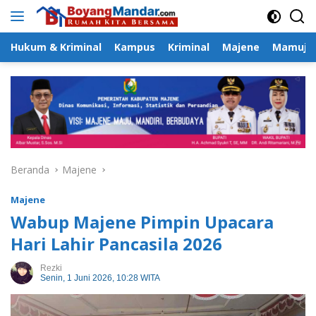
Langsung
ke
konten
Hukum & Kriminal
Kampus
Kriminal
Majene
Mamuju
Beranda
Majene
Majene
Wabup Majene Pimpin Upacara
Hari Lahir Pancasila 2026
Rezki
Senin, 1 Juni 2026, 10:28 WITA