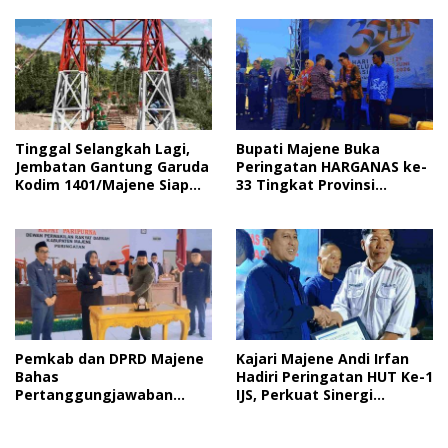
Pelayanan Publik
Gotong Royong dan Cinta
Tanah Air
Tinggal Selangkah Lagi,
Bupati Majene Buka
Jembatan Gantung Garuda
Peringatan HARGANAS ke-
Kodim 1401/Majene Siap
33 Tingkat Provinsi
Digunakan Masyarakat
Sulawesi Barat, Gaungkan
Peran Ayah dalam
Keluarga
Pemkab dan DPRD Majene
Kajari Majene Andi Irfan
Bahas
Hadiri Peringatan HUT Ke-1
Pertanggungjawaban
IJS, Perkuat Sinergi
APBD 2025 serta Empat
Pemerintah dan Insan Pers
Ranperda Strategis