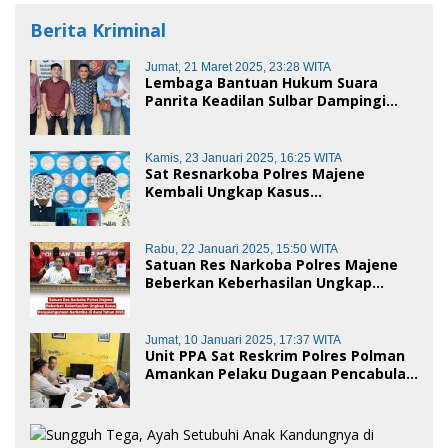
Berita Kriminal
Jumat, 21 Maret 2025, 23:28 WITA
Lembaga Bantuan Hukum Suara
Panrita Keadilan Sulbar Dampingi
Korban Dugaan Pencemaran Nama
Baik dan penggelapan di Polres
Polman
Kamis, 23 Januari 2025, 16:25 WITA
Sat Resnarkoba Polres Majene
Kembali Ungkap Kasus
Penyalahgunaan Narkoba Jenis Sabu,
Dua Pelaku Diamankan
Rabu, 22 Januari 2025, 15:50 WITA
Satuan Res Narkoba Polres Majene
Beberkan Keberhasilan Ungkap
Kasus Penyalahgunaan Narkotika di
Awal Tahun 2025
Jumat, 10 Januari 2025, 17:37 WITA
Unit PPA Sat Reskrim Polres Polman
Amankan Pelaku Dugaan Pencabulan
Anak di Bawah Umur