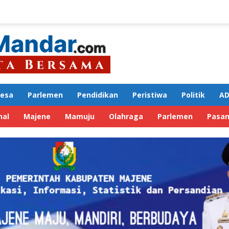
Desa
Parlemen
Pendidikan
Peristiwa
Politik
AD
nal
Majene
Mamuju
Olahraga
Parlemen
Pasa