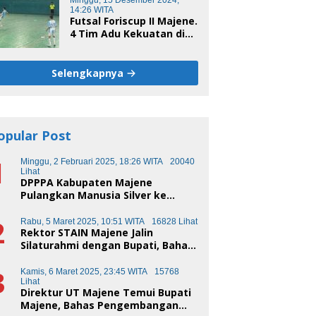
Minggu, 15 Desember 2024,
14:26 WITA
Futsal Foriscup II Majene.
4 Tim Adu Kekuatan di
Sport Centre Rangas
Sore Ini
Selengkapnya
opular Post
1
Minggu, 2 Februari 2025, 18:26 WITA
20040
Lihat
DPPPA Kabupaten Majene
Pulangkan Manusia Silver ke
Makassar
2
Rabu, 5 Maret 2025, 10:51 WITA
16828 Lihat
Rektor STAIN Majene Jalin
Silaturahmi dengan Bupati, Bahas
Transformasi Pendidikan
3
Kamis, 6 Maret 2025, 23:45 WITA
15768
Lihat
Direktur UT Majene Temui Bupati
Majene, Bahas Pengembangan