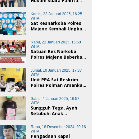
Hukum Suara Panrita
Keadilan Sulbar
Dampingi Korban
Kamis, 23 Januari 2025, 16:25
Dugaan Pencemaran
WITA
Nama Baik dan
Sat Resnarkoba Polres
penggelapan di Polres
Majene Kembali Ungkap
Polman
Kasus Penyalahgunaan
Narkoba Jenis Sabu, Dua
Rabu, 22 Januari 2025, 15:50
Pelaku Diamankan
WITA
Satuan Res Narkoba
Polres Majene Beberkan
Keberhasilan Ungkap
Kasus Penyalahgunaan
Jumat, 10 Januari 2025, 17:37
Narkotika di Awal Tahun
WITA
2025
Unit PPA Sat Reskrim
Polres Polman Amankan
Pelaku Dugaan
Pencabulan Anak di
Sabtu, 4 Januari 2025, 16:57
Bawah Umur
WITA
Sungguh Tega, Ayah
Setubuhi Anak
Kandungnya di Polman,
Begini Kronologis
Rabu, 18 Desember 2024, 20:16
WITA
Pengadaan Kapal