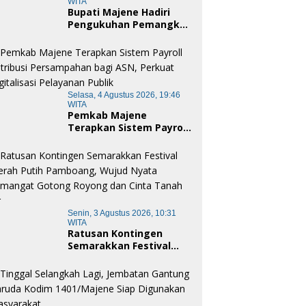
WITA
Bupati Majene Hadiri
Pengukuhan Pemangku
Adat Kerajaan Balanipa
dan Penganugerahan
Gelar Kehormatan Adat
Selasa, 4 Agustus 2026, 19:46
WITA
Pemkab Majene
Terapkan Sistem Payroll
Retribusi Persampahan
bagi ASN, Perkuat
Digitalisasi Pelayanan
Publik
Senin, 3 Agustus 2026, 10:31
WITA
Ratusan Kontingen
Semarakkan Festival
Merah Putih Pamboang,
Wujud Nyata Semangat
Gotong Royong dan
Cinta Tanah Air