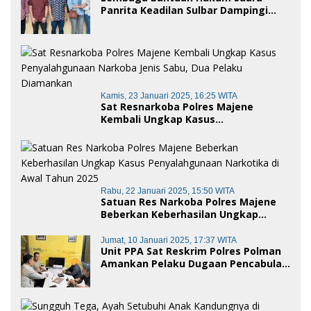
Panrita Keadilan Sulbar Dampingi
Korban Dugaan Pencemaran Nama
Baik dan penggelapan di Polres
Polman
Kamis, 23 Januari 2025, 16:25 WITA
Sat Resnarkoba Polres Majene
Kembali Ungkap Kasus
Penyalahgunaan Narkoba Jenis Sabu,
Dua Pelaku Diamankan
Rabu, 22 Januari 2025, 15:50 WITA
Satuan Res Narkoba Polres Majene
Beberkan Keberhasilan Ungkap
Kasus Penyalahgunaan Narkotika di
Awal Tahun 2025
Jumat, 10 Januari 2025, 17:37 WITA
Unit PPA Sat Reskrim Polres Polman
Amankan Pelaku Dugaan Pencabulan
Anak di Bawah Umur