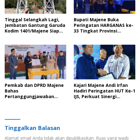
Tinggal Selangkah Lagi,
Bupati Majene Buka
Jembatan Gantung Garuda
Peringatan HARGANAS ke-
Kodim 1401/Majene Siap
33 Tingkat Provinsi
Digunakan Masyarakat
Sulawesi Barat, Gaungkan
Peran Ayah dalam
Keluarga
Pemkab dan DPRD Majene
Kajari Majene Andi Irfan
Bahas
Hadiri Peringatan HUT Ke-1
Pertanggungjawaban
IJS, Perkuat Sinergi
APBD 2025 serta Empat
Pemerintah dan Insan Pers
Ranperda Strategis
Tinggalkan Balasan
Alamat email Anda tidak akan dipublikasikan.
Ruas yang wajib