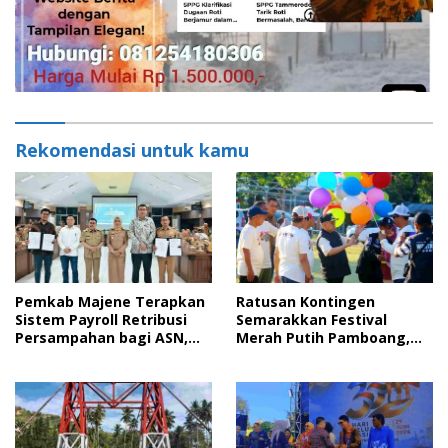
Rekomendasi untuk kamu
Pemkab Majene Terapkan
Ratusan Kontingen
Sistem Payroll Retribusi
Semarakkan Festival
Persampahan bagi ASN,
Merah Putih Pamboang,
Perkuat Digitalisasi
Wujud Nyata Semangat
Pelayanan Publik
Gotong Royong dan Cinta
Tanah Air