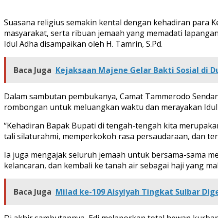
Suasana religius semakin kental dengan kehadiran para
masyarakat, serta ribuan jemaah yang memadati lapangan s
Idul Adha disampaikan oleh H. Tamrin, S.Pd.
Baca Juga
Kejaksaan Majene Gelar Bakti Sosial di
Dalam sambutan pembukanya, Camat Tammerodo Sendana, E
rombongan untuk meluangkan waktu dan merayakan Idu
“Kehadiran Bapak Bupati di tengah-tengah kita merupaka
tali silaturahmi, memperkokoh rasa persaudaraan, dan t
Ia juga mengajak seluruh jemaah untuk bersama-sama men
kelancaran, dan kembali ke tanah air sebagai haji yang ma
Baca Juga
Milad ke-109 Aisyiyah Tingkat Sulbar Di
Di akhir sambutannya, Edi melaporkan total hewan kurban