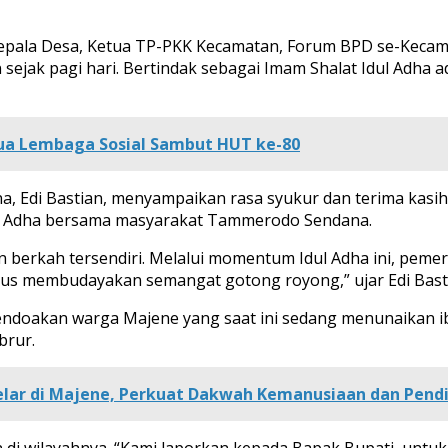
 Kepala Desa, Ketua TP-PKK Kecamatan, Forum BPD se-Kec
ejak pagi hari. Bertindak sebagai Imam Shalat Idul Adha a
 Dua Lembaga Sosial Sambut HUT ke-80
di Bastian, menyampaikan rasa syukur dan terima kasih
l Adha bersama masyarakat Tammerodo Sendana.
n berkah tersendiri. Melalui momentum Idul Adha ini, pem
erus membudayakan semangat gotong royong,” ujar Edi Bast
doakan warga Majene yang saat ini sedang menunaikan ibad
brur.
gelar di Majene, Perkuat Dakwah Kemanusiaan dan Pendi
 di wilayahnya. “Kami laporkan kepada Bapak Bupati, untuk