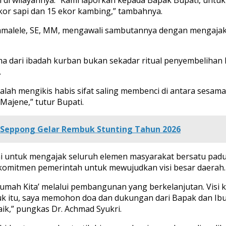
or sapi dan 15 ekor kambing,” tambahnya.
Tammalele, SE, MM, mengawali sambutannya dengan mengaja
dari ibadah kurban bukan sekadar ritual penyembelihan h
.
i adalah mengikis habis sifat saling membenci di antara se
Majene,” tutur Bupati.
 Seppong Gelar Rembuk Stunting Tahun 2026
i untuk mengajak seluruh elemen masyarakat bersatu padu 
komitmen pemerintah untuk mewujudkan visi besar daerah.
mah Kita’ melalui pembangunan yang berkelanjutan. Visi ki
tuk itu, saya memohon doa dan dukungan dari Bapak dan Ibu
aik,” pungkas Dr. Achmad Syukri.