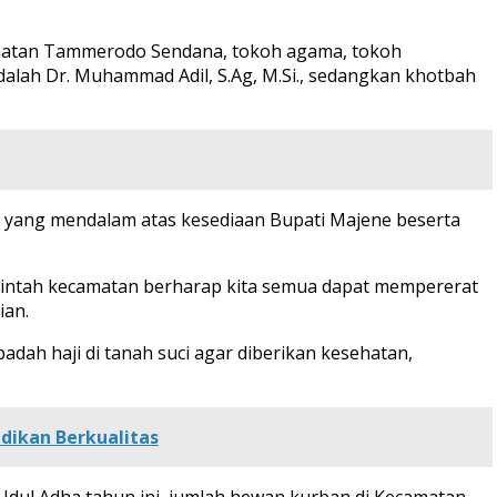
amatan Tammerodo Sendana, tokoh agama, tokoh
dalah Dr. Muhammad Adil, S.Ag, M.Si., sedangkan khotbah
 yang mendalam atas kesediaan Bupati Majene beserta
erintah kecamatan berharap kita semua dapat mempererat
ian.
ah haji di tanah suci agar diberikan kesehatan,
dikan Berkualitas
 Idul Adha tahun ini, jumlah hewan kurban di Kecamatan