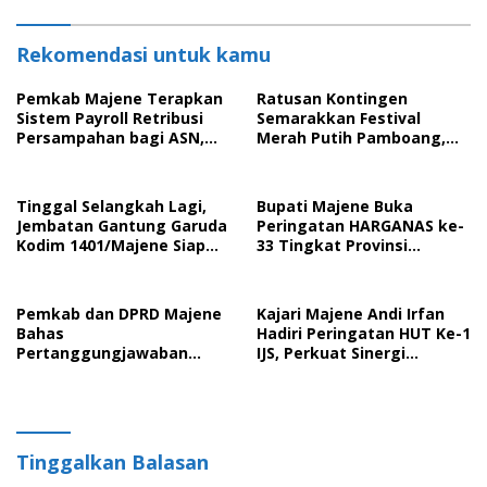
Rekomendasi untuk kamu
Pemkab Majene Terapkan
Ratusan Kontingen
Sistem Payroll Retribusi
Semarakkan Festival
Persampahan bagi ASN,
Merah Putih Pamboang,
Perkuat Digitalisasi
Wujud Nyata Semangat
Pelayanan Publik
Gotong Royong dan Cinta
Tanah Air
Tinggal Selangkah Lagi,
Bupati Majene Buka
Jembatan Gantung Garuda
Peringatan HARGANAS ke-
Kodim 1401/Majene Siap
33 Tingkat Provinsi
Digunakan Masyarakat
Sulawesi Barat, Gaungkan
Peran Ayah dalam
Keluarga
Pemkab dan DPRD Majene
Kajari Majene Andi Irfan
Bahas
Hadiri Peringatan HUT Ke-1
Pertanggungjawaban
IJS, Perkuat Sinergi
APBD 2025 serta Empat
Pemerintah dan Insan Pers
Ranperda Strategis
Tinggalkan Balasan