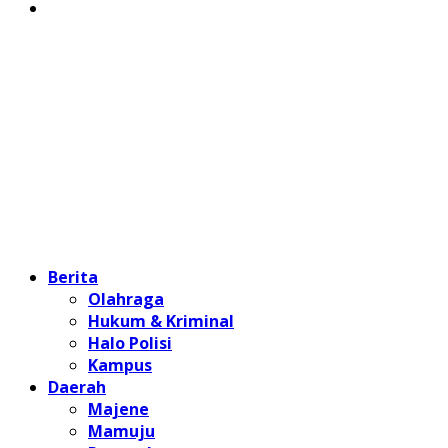
Home
Berita
Olahraga
Hukum & Kriminal
Halo Polisi
Kampus
Daerah
Majene
Mamuju