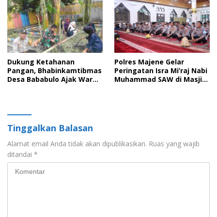
Dukung Ketahanan
Polres Majene Gelar
Pangan, Bhabinkamtibmas
Peringatan Isra Mi’raj Nabi
Desa Bababulo Ajak Warga
Muhammad SAW di Masjid
Mamfaatkan Pekarangan
Nurul Ikhlas
Untuk Tanaman pangan
Tinggalkan Balasan
Alamat email Anda tidak akan dipublikasikan.
Ruas yang wajib
ditandai
*