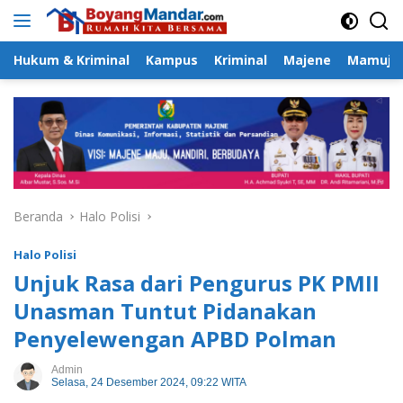
Langsung
ke
konten
Hukum & Kriminal
Kampus
Kriminal
Majene
Mamuju
Beranda
Halo Polisi
Halo Polisi
Unjuk Rasa dari Pengurus PK PMII
Unasman Tuntut Pidanakan
Penyelewengan APBD Polman
Admin
Selasa, 24 Desember 2024, 09:22 WITA