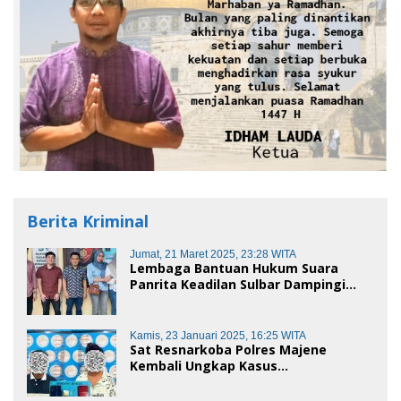
Berita Kriminal
Jumat, 21 Maret 2025, 23:28 WITA
Lembaga Bantuan Hukum Suara
Panrita Keadilan Sulbar Dampingi
Korban Dugaan Pencemaran Nama
Baik dan penggelapan di Polres
Polman
Kamis, 23 Januari 2025, 16:25 WITA
Sat Resnarkoba Polres Majene
Kembali Ungkap Kasus
Penyalahgunaan Narkoba Jenis Sabu,
Dua Pelaku Diamankan