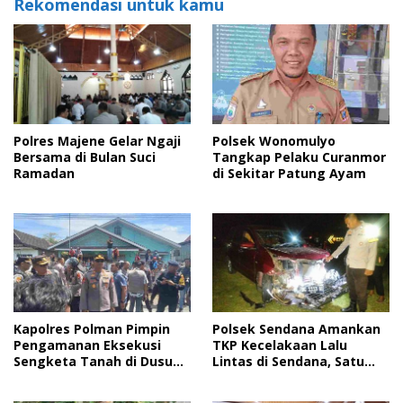
Rekomendasi untuk kamu
Polres Majene Gelar Ngaji
Polsek Wonomulyo
Bersama di Bulan Suci
Tangkap Pelaku Curanmor
Ramadan
di Sekitar Patung Ayam
Kapolres Polman Pimpin
Polsek Sendana Amankan
Pengamanan Eksekusi
TKP Kecelakaan Lalu
Sengketa Tanah di Dusun
Lintas di Sendana, Satu
Lapeo
Korban Dilarikan ke RSUD
Majene