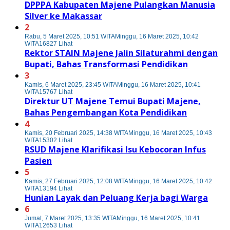
DPPPA Kabupaten Majene Pulangkan Manusia
Silver ke Makassar
2
Rabu, 5 Maret 2025, 10:51 WITA
Minggu, 16 Maret 2025, 10:42
WITA
16827 Lihat
Rektor STAIN Majene Jalin Silaturahmi dengan
Bupati, Bahas Transformasi Pendidikan
3
Kamis, 6 Maret 2025, 23:45 WITA
Minggu, 16 Maret 2025, 10:41
WITA
15767 Lihat
Direktur UT Majene Temui Bupati Majene,
Bahas Pengembangan Kota Pendidikan
4
Kamis, 20 Februari 2025, 14:38 WITA
Minggu, 16 Maret 2025, 10:43
WITA
15302 Lihat
RSUD Majene Klarifikasi Isu Kebocoran Infus
Pasien
5
Kamis, 27 Februari 2025, 12:08 WITA
Minggu, 16 Maret 2025, 10:42
WITA
13194 Lihat
Hunian Layak dan Peluang Kerja bagi Warga
6
Jumat, 7 Maret 2025, 13:35 WITA
Minggu, 16 Maret 2025, 10:41
WITA
12653 Lihat