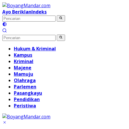
Langsung
ke
Ayo Beriklan
Indeks
konten
Hukum & Kriminal
Kampus
Kriminal
Majene
Mamuju
Olahraga
Parlemen
Pasangkayu
Pendidikan
Peristiwa