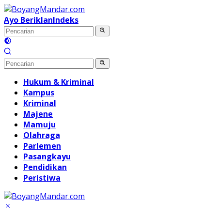
Langsung
ke
Ayo Beriklan
Indeks
konten
Hukum & Kriminal
Kampus
Kriminal
Majene
Mamuju
Olahraga
Parlemen
Pasangkayu
Pendidikan
Peristiwa