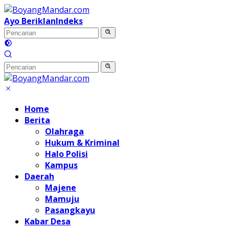
Langsung
ke
Ayo Beriklan
Indeks
konten
Home
Berita
Olahraga
Hukum & Kriminal
Halo Polisi
Kampus
Daerah
Majene
Mamuju
Pasangkayu
Kabar Desa