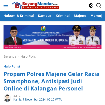
Langsung
ke
konten
Hukum & Kriminal
Kampus
Kriminal
Majene
Mamuju
Beranda
Halo Polisi
Halo Polisi
Propam Polres Majene Gelar Razia
Smartphone, Antisipasi Judi
Online di Kalangan Personel
Admin
Kamis, 7 November 2024, 09:15 WITA