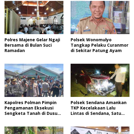
Polres Majene Gelar Ngaji
Polsek Wonomulyo
Bersama di Bulan Suci
Tangkap Pelaku Curanmor
Ramadan
di Sekitar Patung Ayam
Kapolres Polman Pimpin
Polsek Sendana Amankan
Pengamanan Eksekusi
TKP Kecelakaan Lalu
Sengketa Tanah di Dusun
Lintas di Sendana, Satu
Lapeo
Korban Dilarikan ke RSUD
Majene