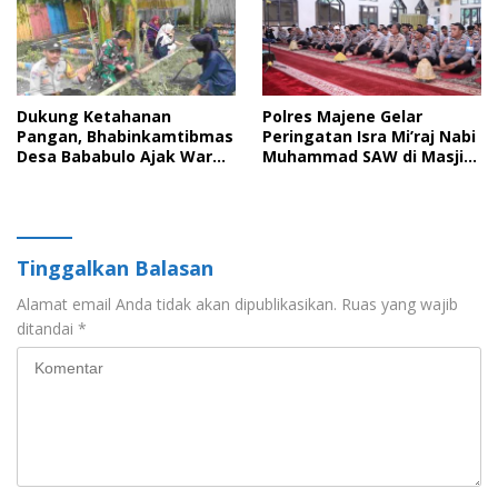
Dukung Ketahanan
Polres Majene Gelar
Pangan, Bhabinkamtibmas
Peringatan Isra Mi’raj Nabi
Desa Bababulo Ajak Warga
Muhammad SAW di Masjid
Mamfaatkan Pekarangan
Nurul Ikhlas
Untuk Tanaman pangan
Tinggalkan Balasan
Alamat email Anda tidak akan dipublikasikan.
Ruas yang wajib
ditandai
*