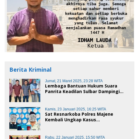
Berita Kriminal
Jumat, 21 Maret 2025, 23:28 WITA
Lembaga Bantuan Hukum Suara
Panrita Keadilan Sulbar Dampingi
Korban Dugaan Pencemaran Nama
Baik dan penggelapan di Polres
Polman
Kamis, 23 Januari 2025, 16:25 WITA
Sat Resnarkoba Polres Majene
Kembali Ungkap Kasus
Penyalahgunaan Narkoba Jenis Sabu,
Dua Pelaku Diamankan
Rabu, 22 Januari 2025, 15:50 WITA