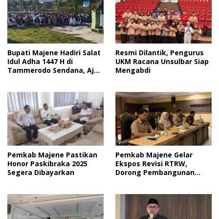
Bupati Majene Hadiri Salat
Resmi Dilantik, Pengurus
Idul Adha 1447 H di
UKM Racana Unsulbar Siap
Tammerodo Sendana, Ajak
Mengabdi
Masyarakat Perkuat
Silaturahmi dan Semangat
“Siwaliparri”
Pemkab Majene Pastikan
Pemkab Majene Gelar
Honor Paskibraka 2025
Ekspos Revisi RTRW,
Segera Dibayarkan
Dorong Pembangunan
Lebih Terarah