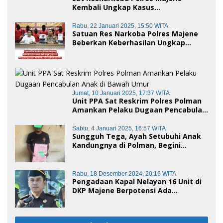
Kembali Ungkap Kasus
Penyalahgunaan Narkoba Jenis Sabu,
Dua Pelaku Diamankan
Rabu, 22 Januari 2025, 15:50 WITA
Satuan Res Narkoba Polres Majene
Beberkan Keberhasilan Ungkap
Kasus Penyalahgunaan Narkotika di
Awal Tahun 2025
Jumat, 10 Januari 2025, 17:37 WITA
Unit PPA Sat Reskrim Polres Polman
Amankan Pelaku Dugaan Pencabulan
Anak di Bawah Umur
Sabtu, 4 Januari 2025, 16:57 WITA
Sungguh Tega, Ayah Setubuhi Anak
Kandungnya di Polman, Begini
Kronologis
Rabu, 18 Desember 2024, 20:16 WITA
Pengadaan Kapal Nelayan 16 Unit di
DKP Majene Berpotensi Ada
Tersangka