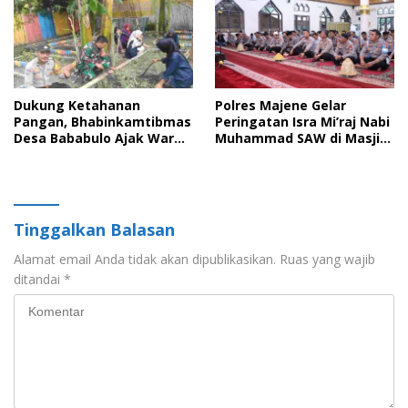
Dukung Ketahanan
Polres Majene Gelar
Pangan, Bhabinkamtibmas
Peringatan Isra Mi’raj Nabi
Desa Bababulo Ajak Warga
Muhammad SAW di Masjid
Mamfaatkan Pekarangan
Nurul Ikhlas
Untuk Tanaman pangan
Tinggalkan Balasan
Alamat email Anda tidak akan dipublikasikan.
Ruas yang wajib
ditandai
*