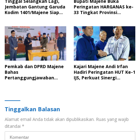
Tinggal Selangkah Lagi,
Bupati Majene Buka
Jembatan Gantung Garuda
Peringatan HARGANAS ke-
Kodim 1401/Majene Siap
33 Tingkat Provinsi
Digunakan Masyarakat
Sulawesi Barat, Gaungkan
Peran Ayah dalam
Keluarga
Pemkab dan DPRD Majene
Kajari Majene Andi Irfan
Bahas
Hadiri Peringatan HUT Ke-1
Pertanggungjawaban
IJS, Perkuat Sinergi
APBD 2025 serta Empat
Pemerintah dan Insan Pers
Ranperda Strategis
Tinggalkan Balasan
Alamat email Anda tidak akan dipublikasikan.
Ruas yang wajib
ditandai
*