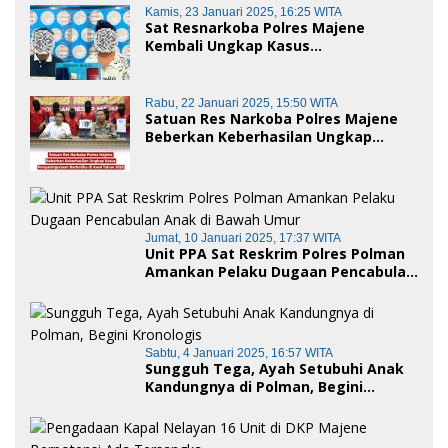
Polman
Kamis, 23 Januari 2025, 16:25 WITA
Sat Resnarkoba Polres Majene
Kembali Ungkap Kasus
Penyalahgunaan Narkoba Jenis Sabu,
Dua Pelaku Diamankan
Rabu, 22 Januari 2025, 15:50 WITA
Satuan Res Narkoba Polres Majene
Beberkan Keberhasilan Ungkap
Kasus Penyalahgunaan Narkotika di
Awal Tahun 2025
Jumat, 10 Januari 2025, 17:37 WITA
Unit PPA Sat Reskrim Polres Polman
Amankan Pelaku Dugaan Pencabulan
Anak di Bawah Umur
Sabtu, 4 Januari 2025, 16:57 WITA
Sungguh Tega, Ayah Setubuhi Anak
Kandungnya di Polman, Begini
Kronologis