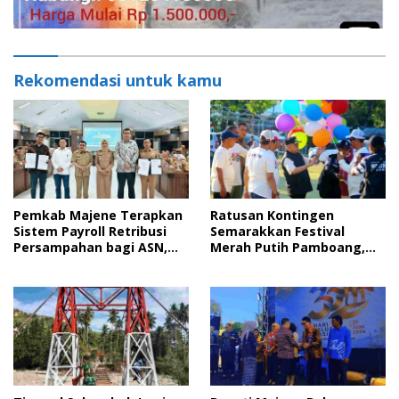
Rekomendasi untuk kamu
Pemkab Majene Terapkan
Ratusan Kontingen
Sistem Payroll Retribusi
Semarakkan Festival
Persampahan bagi ASN,
Merah Putih Pamboang,
Perkuat Digitalisasi
Wujud Nyata Semangat
Pelayanan Publik
Gotong Royong dan Cinta
Tanah Air