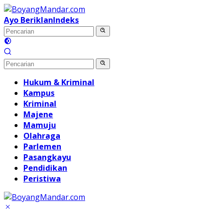
Langsung
ke
Ayo Beriklan
Indeks
konten
Hukum & Kriminal
Kampus
Kriminal
Majene
Mamuju
Olahraga
Parlemen
Pasangkayu
Pendidikan
Peristiwa