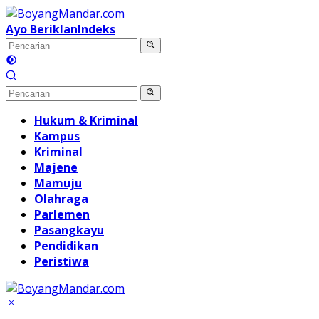
Langsung
ke
Ayo Beriklan
Indeks
konten
Hukum & Kriminal
Kampus
Kriminal
Majene
Mamuju
Olahraga
Parlemen
Pasangkayu
Pendidikan
Peristiwa