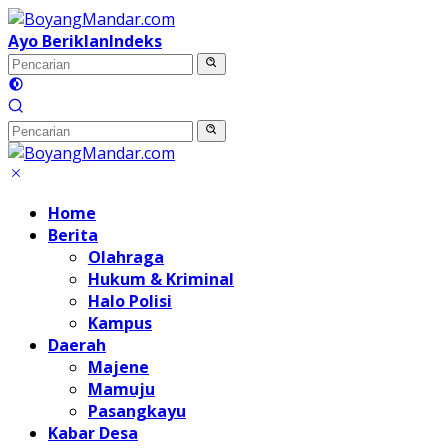
Langsung
ke
Ayo Beriklan
Indeks
konten
Home
Berita
Olahraga
Hukum & Kriminal
Halo Polisi
Kampus
Daerah
Majene
Mamuju
Pasangkayu
Kabar Desa