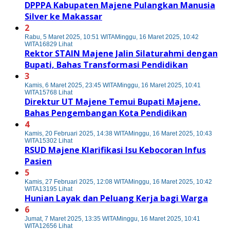
DPPPA Kabupaten Majene Pulangkan Manusia
Silver ke Makassar
2
Rabu, 5 Maret 2025, 10:51 WITA
Minggu, 16 Maret 2025, 10:42
WITA
16829 Lihat
Rektor STAIN Majene Jalin Silaturahmi dengan
Bupati, Bahas Transformasi Pendidikan
3
Kamis, 6 Maret 2025, 23:45 WITA
Minggu, 16 Maret 2025, 10:41
WITA
15768 Lihat
Direktur UT Majene Temui Bupati Majene,
Bahas Pengembangan Kota Pendidikan
4
Kamis, 20 Februari 2025, 14:38 WITA
Minggu, 16 Maret 2025, 10:43
WITA
15302 Lihat
RSUD Majene Klarifikasi Isu Kebocoran Infus
Pasien
5
Kamis, 27 Februari 2025, 12:08 WITA
Minggu, 16 Maret 2025, 10:42
WITA
13195 Lihat
Hunian Layak dan Peluang Kerja bagi Warga
6
Jumat, 7 Maret 2025, 13:35 WITA
Minggu, 16 Maret 2025, 10:41
WITA
12656 Lihat