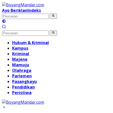
Langsung
ke
Ayo Beriklan
Indeks
konten
Hukum & Kriminal
Kampus
Kriminal
Majene
Mamuju
Olahraga
Parlemen
Pasangkayu
Pendidikan
Peristiwa