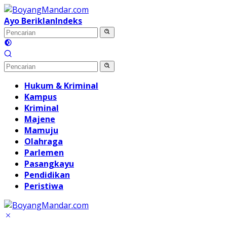
Langsung
ke
Ayo Beriklan
Indeks
konten
Hukum & Kriminal
Kampus
Kriminal
Majene
Mamuju
Olahraga
Parlemen
Pasangkayu
Pendidikan
Peristiwa