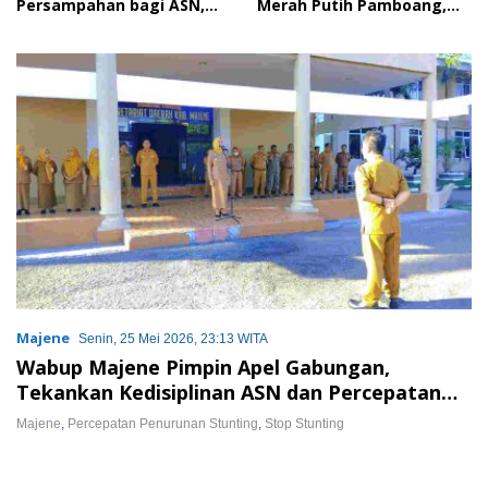
Persampahan bagi ASN,
Merah Putih Pamboang,
Perkuat Digitalisasi
Wujud Nyata Semangat
Pelayanan Publik
Gotong Royong dan Cinta
Tanah Air
Majene
Senin, 25 Mei 2026, 23:13 WITA
Wabup Majene Pimpin Apel Gabungan,
Tekankan Kedisiplinan ASN dan Percepatan
Penurunan Stunting
Majene
,
Percepatan Penurunan Stunting
,
Stop Stunting