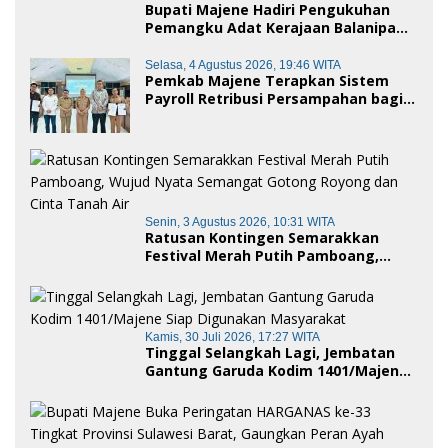
Bupati Majene Hadiri Pengukuhan
Pemangku Adat Kerajaan Balanipa
dan Penganugerahan Gelar
Kehormatan Adat
Selasa, 4 Agustus 2026, 19:46 WITA
Pemkab Majene Terapkan Sistem
Payroll Retribusi Persampahan bagi
ASN, Perkuat Digitalisasi Pelayanan
Publik
Senin, 3 Agustus 2026, 10:31 WITA
Ratusan Kontingen Semarakkan
Festival Merah Putih Pamboang,
Wujud Nyata Semangat Gotong
Royong dan Cinta Tanah Air
Kamis, 30 Juli 2026, 17:27 WITA
Tinggal Selangkah Lagi, Jembatan
Gantung Garuda Kodim 1401/Majene
Siap Digunakan Masyarakat