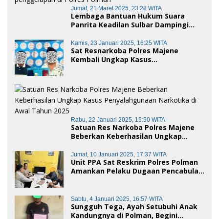
Jumat, 21 Maret 2025, 23:28 WITA
Lembaga Bantuan Hukum Suara
Panrita Keadilan Sulbar Dampingi
Korban Dugaan Pencemaran Nama
Baik dan penggelapan di Polres
Kamis, 23 Januari 2025, 16:25 WITA
Sat Resnarkoba Polres Majene
Polman
Kembali Ungkap Kasus
Penyalahgunaan Narkoba Jenis Sabu,
Dua Pelaku Diamankan
Rabu, 22 Januari 2025, 15:50 WITA
Satuan Res Narkoba Polres Majene
Beberkan Keberhasilan Ungkap
Kasus Penyalahgunaan Narkotika di
Awal Tahun 2025
Jumat, 10 Januari 2025, 17:37 WITA
Unit PPA Sat Reskrim Polres Polman
Amankan Pelaku Dugaan Pencabulan
Anak di Bawah Umur
Sabtu, 4 Januari 2025, 16:57 WITA
Sungguh Tega, Ayah Setubuhi Anak
Kandungnya di Polman, Begini