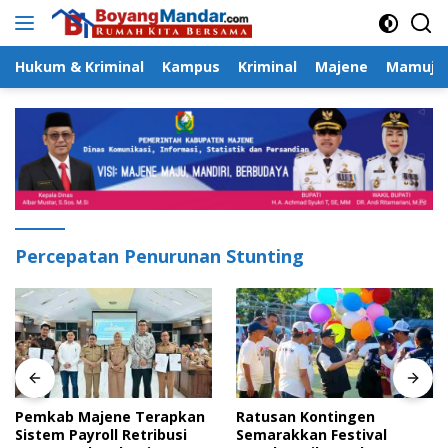
Langsung
ke
konten
Hukum & Kriminal
Kampus
Kriminal
Majene
Mamuju
Percepatan Penurunan Stunting
Pemkab Majene Terapkan
Ratusan Kontingen
Sistem Payroll Retribusi
Semarakkan Festival