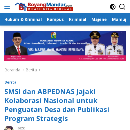
Langsung
ke
konten
Hukum & Kriminal
Kampus
Kriminal
Majene
Mamuju
Beranda
Berita
Berita
SMSI dan ABPEDNAS Jajaki
Kolaborasi Nasional untuk
Penguatan Desa dan Publikasi
Program Strategis
Rezki