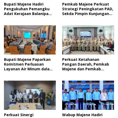
Bupati Majene Hadiri
Pemkab Majene Perkuat
Pengukuhan Pemangku
Strategi Peningkatan PAD,
Adat Kerajaan Balanipa
Sekda Pimpin Kunjungan
dan Penganugerahan
Kerja ke Bapenda Kota
Gelar Kehormatan Adat
Makassar
Bupati Majene Paparkan
Perkuat Ketahanan
Komitmen Perluasan
Pangan Daerah, Pemkab
Layanan Air Minum dalam
Majene dan Pemkab
Presentasi Rencana SPAM
Pinrang Resmi
Regional Sulawesi Barat
Tandatangani
Kesepakatan Bersama
Perkuat Sinergi
Wabup Majene Hadiri