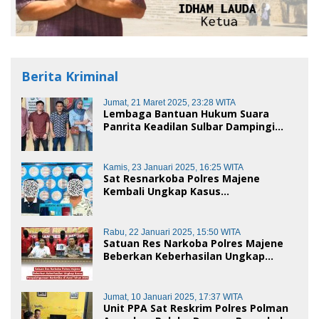
Berita Kriminal
Jumat, 21 Maret 2025, 23:28 WITA
Lembaga Bantuan Hukum Suara
Panrita Keadilan Sulbar Dampingi
Korban Dugaan Pencemaran Nama
Baik dan penggelapan di Polres
Polman
Kamis, 23 Januari 2025, 16:25 WITA
Sat Resnarkoba Polres Majene
Kembali Ungkap Kasus
Penyalahgunaan Narkoba Jenis Sabu,
Dua Pelaku Diamankan
Rabu, 22 Januari 2025, 15:50 WITA
Satuan Res Narkoba Polres Majene
Beberkan Keberhasilan Ungkap
Kasus Penyalahgunaan Narkotika di
Awal Tahun 2025
Jumat, 10 Januari 2025, 17:37 WITA
Unit PPA Sat Reskrim Polres Polman