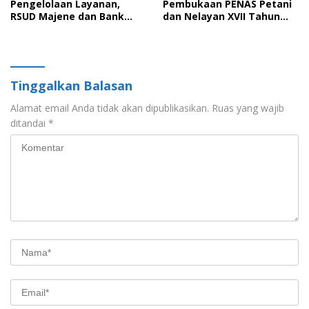
Pengelolaan Layanan,
Pembukaan PENAS Petani
RSUD Majene dan Bank
dan Nelayan XVII Tahun
Sulselbar Resmi
2026 di Gorontalo
Perpanjang Kerja Sama
Periode 2026-2029
Tinggalkan Balasan
Alamat email Anda tidak akan dipublikasikan.
Ruas yang wajib
ditandai
*