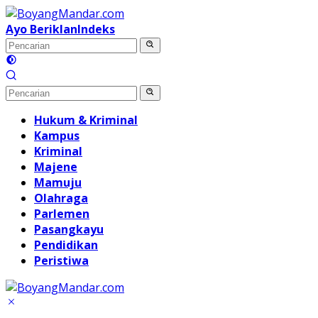
Langsung
ke
Ayo Beriklan
Indeks
konten
Hukum & Kriminal
Kampus
Kriminal
Majene
Mamuju
Olahraga
Parlemen
Pasangkayu
Pendidikan
Peristiwa