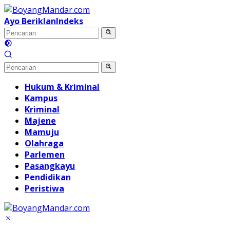
Langsung
ke
Ayo Beriklan
Indeks
konten
Hukum & Kriminal
Kampus
Kriminal
Majene
Mamuju
Olahraga
Parlemen
Pasangkayu
Pendidikan
Peristiwa