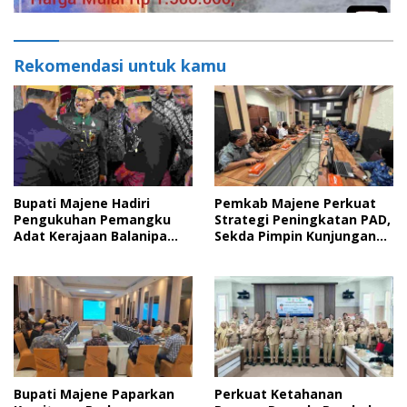
Rekomendasi untuk kamu
Bupati Majene Hadiri
Pemkab Majene Perkuat
Pengukuhan Pemangku
Strategi Peningkatan PAD,
Adat Kerajaan Balanipa
Sekda Pimpin Kunjungan
dan Penganugerahan
Kerja ke Bapenda Kota
Gelar Kehormatan Adat
Makassar
Bupati Majene Paparkan
Perkuat Ketahanan