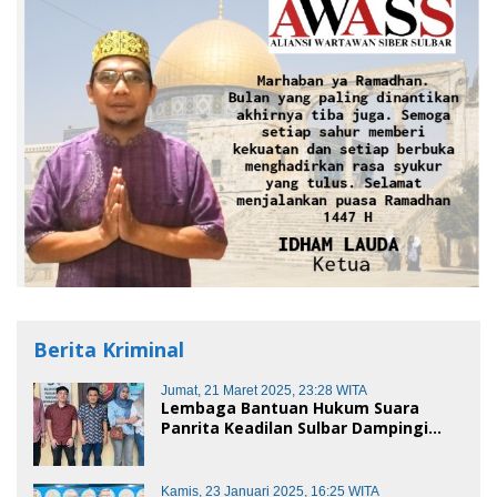
Berita Kriminal
Jumat, 21 Maret 2025, 23:28 WITA
Lembaga Bantuan Hukum Suara
Panrita Keadilan Sulbar Dampingi
Korban Dugaan Pencemaran Nama
Baik dan penggelapan di Polres
Polman
Kamis, 23 Januari 2025, 16:25 WITA