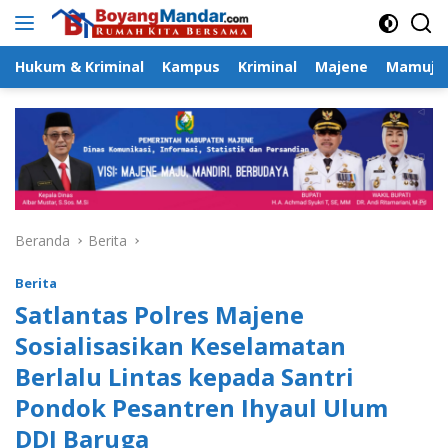
Langsung
ke
konten
Hukum & Kriminal
Kampus
Kriminal
Majene
Mamuju
Beranda
Berita
Berita
Satlantas Polres Majene
Sosialisasikan Keselamatan
Berlalu Lintas kepada Santri
Pondok Pesantren Ihyaul Ulum
DDI Baruga