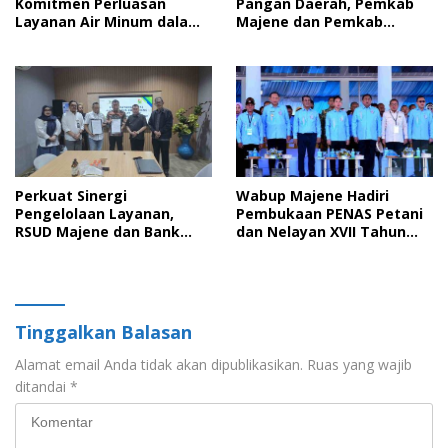
Komitmen Perluasan
Pangan Daerah, Pemkab
Layanan Air Minum dalam
Majene dan Pemkab
Presentasi Rencana SPAM
Pinrang Resmi
Regional Sulawesi Barat
Tandatangani
Kesepakatan Bersama
Perkuat Sinergi
Wabup Majene Hadiri
Pengelolaan Layanan,
Pembukaan PENAS Petani
RSUD Majene dan Bank
dan Nelayan XVII Tahun
Sulselbar Resmi
2026 di Gorontalo
Perpanjang Kerja Sama
Periode 2026-2029
Tinggalkan Balasan
Alamat email Anda tidak akan dipublikasikan.
Ruas yang wajib
ditandai
*