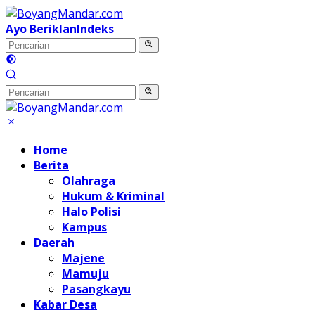
Langsung
ke
Ayo Beriklan
Indeks
konten
Home
Berita
Olahraga
Hukum & Kriminal
Halo Polisi
Kampus
Daerah
Majene
Mamuju
Pasangkayu
Kabar Desa