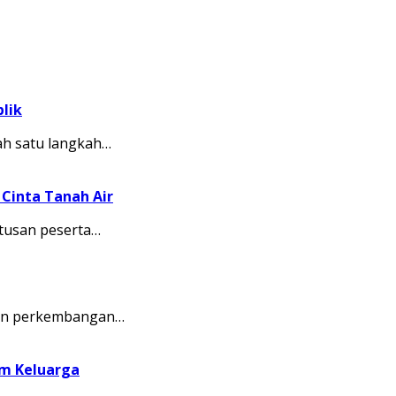
lik
ah satu langkah…
Cinta Tanah Air
tusan peserta…
kkan perkembangan…
am Keluarga