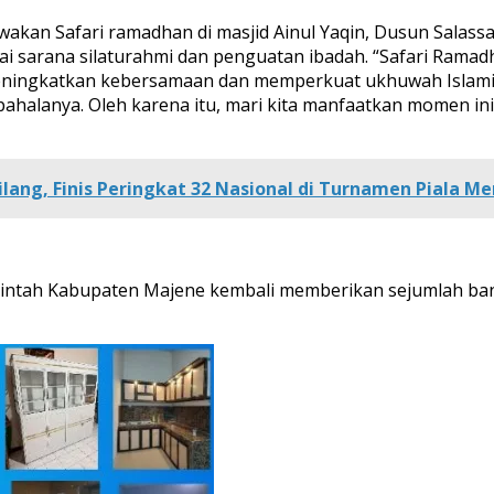
wakan Safari ramadhan di masjid Ainul Yaqin, Dusun Salas
 sarana silaturahmi dan penguatan ibadah. “Safari Ramad
 meningkatkan kebersamaan dan memperkuat ukhuwah Islam
pahalanya. Oleh karena itu, mari kita manfaatkan momen in
lang, Finis Peringkat 32 Nasional di Turnamen Piala Me
rintah Kabupaten Majene kembali memberikan sejumlah ban