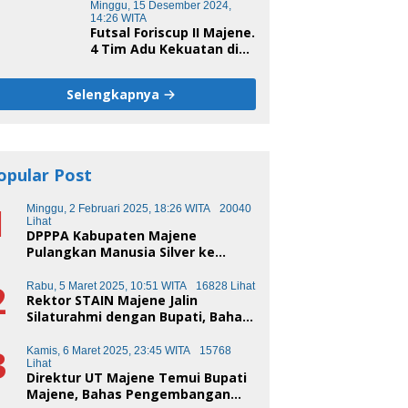
Minggu, 15 Desember 2024,
14:26 WITA
Futsal Foriscup II Majene.
4 Tim Adu Kekuatan di
Sport Centre Rangas
Sore Ini
Selengkapnya
opular Post
1
Minggu, 2 Februari 2025, 18:26 WITA
20040
Lihat
DPPPA Kabupaten Majene
Pulangkan Manusia Silver ke
Makassar
2
Rabu, 5 Maret 2025, 10:51 WITA
16828 Lihat
Rektor STAIN Majene Jalin
Silaturahmi dengan Bupati, Bahas
Transformasi Pendidikan
3
Kamis, 6 Maret 2025, 23:45 WITA
15768
Lihat
Direktur UT Majene Temui Bupati
Majene, Bahas Pengembangan