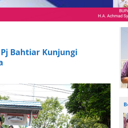
 Pj Bahtiar Kunjungi
a
B