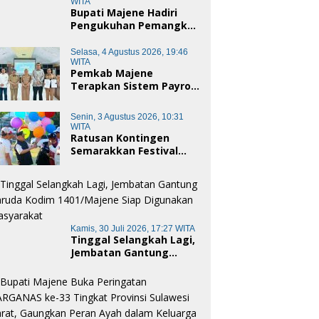
WITA
Bupati Majene Hadiri
Pengukuhan Pemangku
Adat Kerajaan Balanipa
dan Penganugerahan
Selasa, 4 Agustus 2026, 19:46
Gelar Kehormatan Adat
WITA
Pemkab Majene
Terapkan Sistem Payroll
Retribusi Persampahan
bagi ASN, Perkuat
Senin, 3 Agustus 2026, 10:31
Digitalisasi Pelayanan
WITA
Publik
Ratusan Kontingen
Semarakkan Festival
Merah Putih Pamboang,
Wujud Nyata Semangat
Gotong Royong dan
Cinta Tanah Air
Kamis, 30 Juli 2026, 17:27 WITA
Tinggal Selangkah Lagi,
Jembatan Gantung
Garuda Kodim
1401/Majene Siap
Digunakan Masyarakat