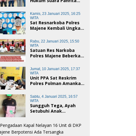
Hukum Suara Panrita
Keadilan Sulbar
Dampingi Korban
Kamis, 23 Januari 2025, 16:25
Dugaan Pencemaran
WITA
Nama Baik dan
Sat Resnarkoba Polres
penggelapan di Polres
Majene Kembali Ungkap
Polman
Kasus Penyalahgunaan
Narkoba Jenis Sabu, Dua
Rabu, 22 Januari 2025, 15:50
Pelaku Diamankan
WITA
Satuan Res Narkoba
Polres Majene Beberkan
Keberhasilan Ungkap
Kasus Penyalahgunaan
Jumat, 10 Januari 2025, 17:37
Narkotika di Awal Tahun
WITA
2025
Unit PPA Sat Reskrim
Polres Polman Amankan
Pelaku Dugaan
Pencabulan Anak di
Sabtu, 4 Januari 2025, 16:57
Bawah Umur
WITA
Sungguh Tega, Ayah
Setubuhi Anak
Kandungnya di Polman,
Begini Kronologis