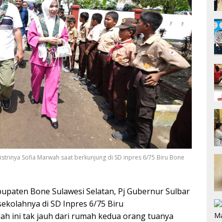
 istrinya Sofia Marwah saat berkunjung di SD inpres 6/75 Biru Bone
upaten Bone Sulawesi Selatan, Pj Gubernur Sulbar
ekolahnya di SD Inpres 6/75 Biru
h ini tak jauh dari rumah kedua orang tuanya