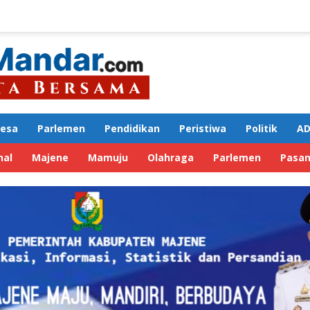
Desa
Parlemen
Pendidikan
Peristiwa
Politik
AD
nal
Majene
Mamuju
Olahraga
Parlemen
Pasa