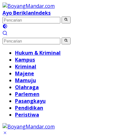
Langsung
ke
Ayo Beriklan
Indeks
konten
Hukum & Kriminal
Kampus
Kriminal
Majene
Mamuju
Olahraga
Parlemen
Pasangkayu
Pendidikan
Peristiwa