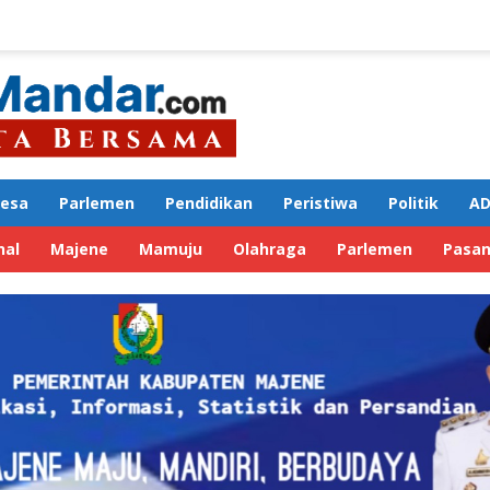
Desa
Parlemen
Pendidikan
Peristiwa
Politik
AD
nal
Majene
Mamuju
Olahraga
Parlemen
Pasa