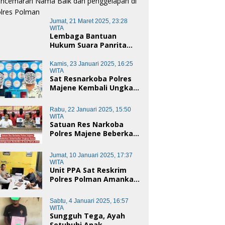
Jumat, 21 Maret 2025, 23:28
WITA
Lembaga Bantuan
Hukum Suara Panrita
Keadilan Sulbar
Dampingi Korban
Kamis, 23 Januari 2025, 16:25
Dugaan Pencemaran
WITA
Sat Resnarkoba Polres
Nama Baik dan
Majene Kembali Ungkap
penggelapan di Polres
Kasus Penyalahgunaan
Polman
Narkoba Jenis Sabu, Dua
Rabu, 22 Januari 2025, 15:50
Pelaku Diamankan
WITA
Satuan Res Narkoba
Polres Majene Beberkan
Keberhasilan Ungkap
Kasus Penyalahgunaan
Jumat, 10 Januari 2025, 17:37
Narkotika di Awal Tahun
WITA
2025
Unit PPA Sat Reskrim
Polres Polman Amankan
Pelaku Dugaan
Pencabulan Anak di
Sabtu, 4 Januari 2025, 16:57
Bawah Umur
WITA
Sungguh Tega, Ayah
Setubuhi Anak