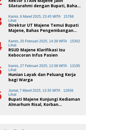
2
Rektor STAIN Majene Jalin
Silaturahmi dengan Bupati, Bahas
Transformasi Pendidikan
3
Kamis, 6 Maret 2025, 23:45 WITA
15768
Lihat
Direktur UT Majene Temui Bupati
Majene, Bahas Pengembangan
Kota Pendidikan
4
Kamis, 20 Februari 2025, 14:38 WITA
15302
Lihat
RSUD Majene Klarifikasi Isu
Kebocoran Infus Pasien
5
Kamis, 27 Februari 2025, 12:08 WITA
13195
Lihat
Hunian Layak dan Peluang Kerja
bagi Warga
6
Jumat, 7 Maret 2025, 13:35 WITA
12656
Lihat
Bupati Majene Kunjungi Kediaman
Almarhum Risal, Korban
Kecelakaan Truk Sampah