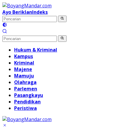
Langsung
ke
Ayo Beriklan
Indeks
konten
Hukum & Kriminal
Kampus
Kriminal
Majene
Mamuju
Olahraga
Parlemen
Pasangkayu
Pendidikan
Peristiwa