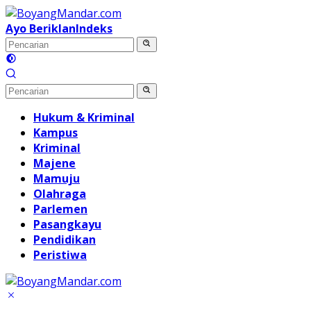
Langsung
ke
Ayo Beriklan
Indeks
konten
Hukum & Kriminal
Kampus
Kriminal
Majene
Mamuju
Olahraga
Parlemen
Pasangkayu
Pendidikan
Peristiwa