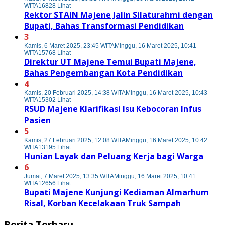
WITA
16828 Lihat
Rektor STAIN Majene Jalin Silaturahmi dengan
Bupati, Bahas Transformasi Pendidikan
3
Kamis, 6 Maret 2025, 23:45 WITA
Minggu, 16 Maret 2025, 10:41
WITA
15768 Lihat
Direktur UT Majene Temui Bupati Majene,
Bahas Pengembangan Kota Pendidikan
4
Kamis, 20 Februari 2025, 14:38 WITA
Minggu, 16 Maret 2025, 10:43
WITA
15302 Lihat
RSUD Majene Klarifikasi Isu Kebocoran Infus
Pasien
5
Kamis, 27 Februari 2025, 12:08 WITA
Minggu, 16 Maret 2025, 10:42
WITA
13195 Lihat
Hunian Layak dan Peluang Kerja bagi Warga
6
Jumat, 7 Maret 2025, 13:35 WITA
Minggu, 16 Maret 2025, 10:41
WITA
12656 Lihat
Bupati Majene Kunjungi Kediaman Almarhum
Risal, Korban Kecelakaan Truk Sampah
Berita Terbaru