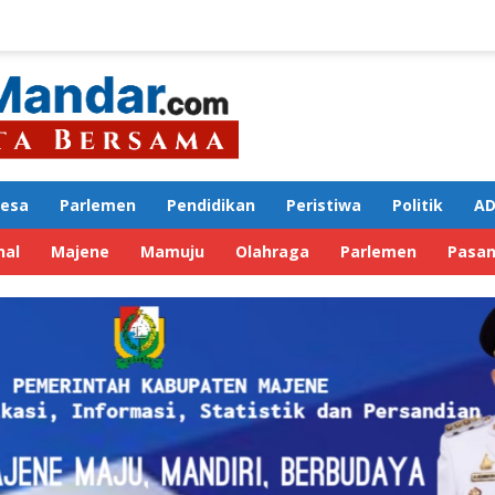
Desa
Parlemen
Pendidikan
Peristiwa
Politik
AD
nal
Majene
Mamuju
Olahraga
Parlemen
Pasa