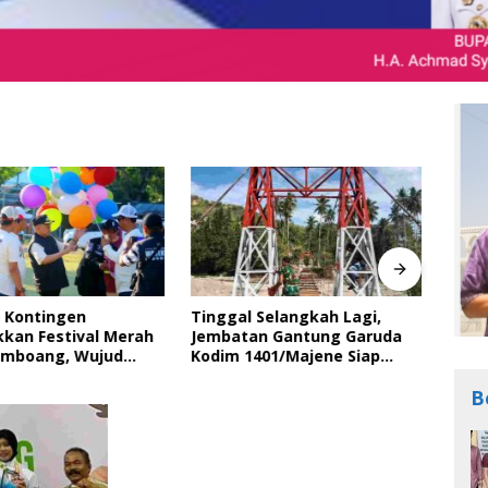
 Kontingen
Tinggal Selangkah Lagi,
Bupa
kan Festival Merah
Jembatan Gantung Garuda
Peri
amboang, Wujud
Kodim 1401/Majene Siap
Ting
Semangat Gotong
Digunakan Masyarakat
Bara
dan Cinta Tanah Air
dala
B