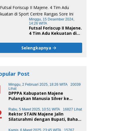
Minggu, 15 Desember 2024,
14:26 WITA
Futsal Foriscup II Majene.
4 Tim Adu Kekuatan di
Sport Centre Rangas
Sore Ini
Selengkapnya
opular Post
1
Minggu, 2 Februari 2025, 18:26 WITA
20039
Lihat
DPPPA Kabupaten Majene
Pulangkan Manusia Silver ke
Makassar
2
Rabu, 5 Maret 2025, 10:51 WITA
16827 Lihat
Rektor STAIN Majene Jalin
Silaturahmi dengan Bupati, Bahas
Transformasi Pendidikan
Kamis, 6 Maret 2025, 23:45 WITA
15767