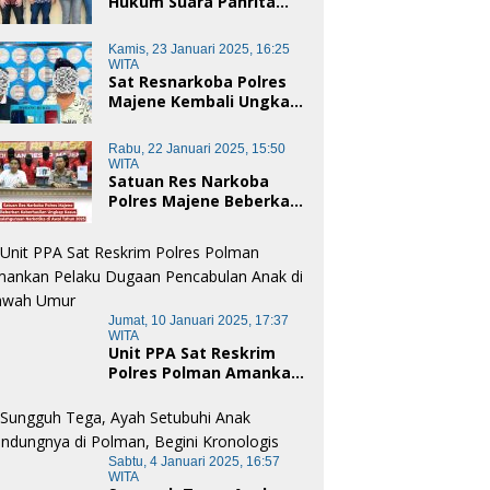
Hukum Suara Panrita
Keadilan Sulbar
Dampingi Korban
Kamis, 23 Januari 2025, 16:25
Dugaan Pencemaran
WITA
Nama Baik dan
Sat Resnarkoba Polres
penggelapan di Polres
Majene Kembali Ungkap
Polman
Kasus Penyalahgunaan
Narkoba Jenis Sabu, Dua
Rabu, 22 Januari 2025, 15:50
Pelaku Diamankan
WITA
Satuan Res Narkoba
Polres Majene Beberkan
Keberhasilan Ungkap
Kasus Penyalahgunaan
Narkotika di Awal Tahun
2025
Jumat, 10 Januari 2025, 17:37
WITA
Unit PPA Sat Reskrim
Polres Polman Amankan
Pelaku Dugaan
Pencabulan Anak di
Bawah Umur
Sabtu, 4 Januari 2025, 16:57
WITA