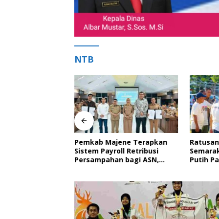
NTB
ne Hadiri
Pemkab Majene Terapkan
Ratusan
n Pemangku
Sistem Payroll Retribusi
Semarak
aan Balanipa dan
Persampahan bagi ASN,
Putih P
ahan Gelar
Perkuat Digitalisasi
Nyata 
n Adat
Pelayanan Publik
Royong 