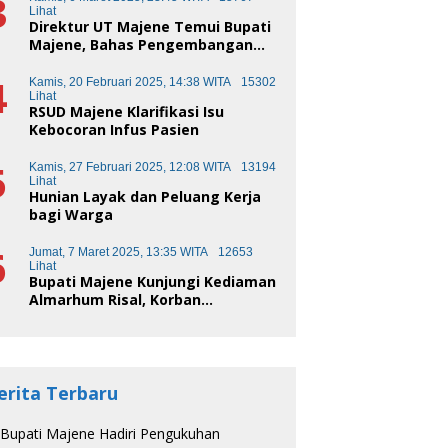
3
Lihat
Direktur UT Majene Temui Bupati
Majene, Bahas Pengembangan
Kota Pendidikan
4
Kamis, 20 Februari 2025, 14:38 WITA
15302
Lihat
RSUD Majene Klarifikasi Isu
Kebocoran Infus Pasien
5
Kamis, 27 Februari 2025, 12:08 WITA
13194
Lihat
Hunian Layak dan Peluang Kerja
bagi Warga
6
Jumat, 7 Maret 2025, 13:35 WITA
12653
Lihat
Bupati Majene Kunjungi Kediaman
Almarhum Risal, Korban
Kecelakaan Truk Sampah
erita Terbaru