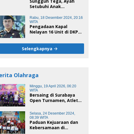
Sungguh Tega, Ayah
Setubuhi Anak
Kandungnya di Polman,
Begini Kronologis
Rabu, 18 Desember 2024, 20:16
WITA
Pengadaan Kapal
Nelayan 16 Unit di DKP
Majene Berpotensi Ada
Tersangka
Selengkapnya
erita Olahraga
Minggu, 19 April 2026, 06:20
WITA
Bersaing di Surabaya
Open Turnamen, Atlet
Domino Bandung terus
melaju
Selasa, 24 Desember 2024,
08:39 WITA
Paduan Kejuaraan dan
Kebersamaan di
Unsulbar Cup 2024